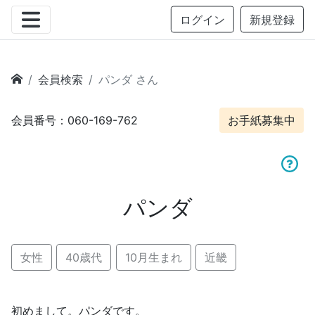
ログイン
新規登録
会員検索
パンダ さん
会員番号：060-169-762
お手紙募集中
パンダ
女性
40歳代
10月生まれ
近畿
初めまして。パンダです。