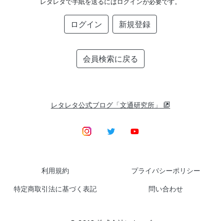
レタレタで手紙を送るにはログインが必要です。
ログイン
新規登録
会員検索に戻る
レタレタ公式ブログ「文通研究所」
利用規約
プライバシーポリシー
特定商取引法に基づく表記
問い合わせ