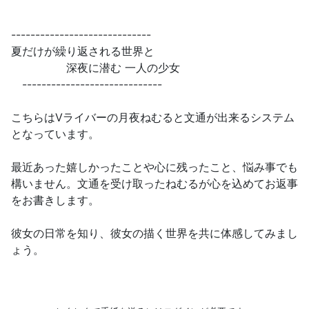
-----------------------------
夏だけが繰り返される世界と
深夜に潜む 一人の少女
-----------------------------
こちらはVライバーの月夜ねむると文通が出来るシステム
となっています。
最近あった嬉しかったことや心に残ったこと、悩み事でも
構いません。文通を受け取ったねむるが心を込めてお返事
をお書きします。
彼女の日常を知り、彼女の描く世界を共に体感してみまし
ょう。