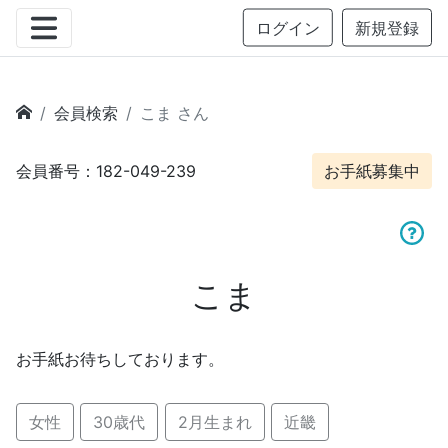
ログイン
新規登録
会員検索
こま さん
会員番号：182-049-239
お手紙募集中
こま
お手紙お待ちしております。
女性
30歳代
2月生まれ
近畿