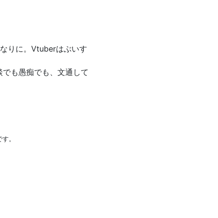
りに。Vtuberはぶいす
談でも愚痴でも、文通して
です。