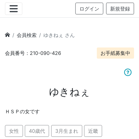
ログイン
新規登録
会員検索
ゆきねぇ さん
会員番号：210-090-426
お手紙募集中
ゆきねぇ
ＨＳＰの女です
女性
40歳代
3月生まれ
近畿