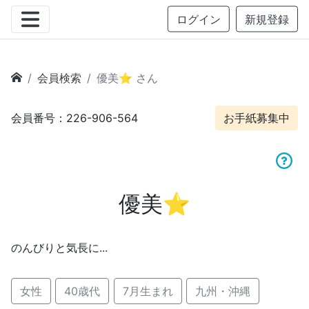
ログイン
新規登録
会員検索
優美⭐︎ さん
会員番号：226-906-564
お手紙募集中
優美⭐︎
のんびりと気長に...
女性
40歳代
7月生まれ
九州・沖縄