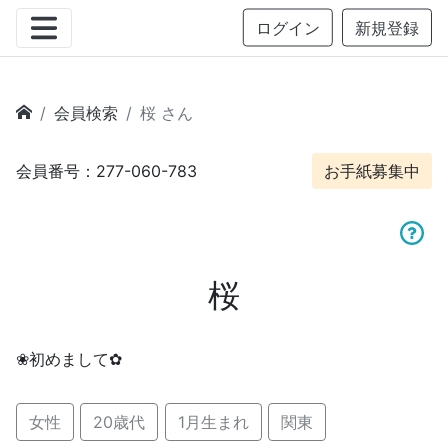
ログイン
新規登録
会員検索
桜 さん
会員番号：277-060-783
お手紙募集中
桜
❀初めまして✿
女性
20歳代
1月生まれ
関東