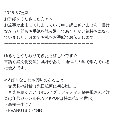
2025.6.7更新
お手紙をくださった方々へ
お返事が止まってしまっていて申し訳ございません。書け
なかった間もお手紙を読み返してあたたかい気持ちになっ
ていました。改めてお礼をお手紙でお伝えします。
ーーーーーーーーーーーーーーーーーーーーーー
ゆるりとやり取りできたら嬉しいです☺︎
言語や異文化交流に興味があり、通信の大学で学んでいる
社会人です。
✐☡好きなことや興味のあること
・文房具や雑貨（先日紙博に初参戦……！）
・音楽を聴くこと（ポルノグラフィティ／藤井風さん／洋
楽は年代ジャンル色々／KPOPは特に第3~4世代）
・高橋一生さん
・PEANUTS (・‘‘(●)