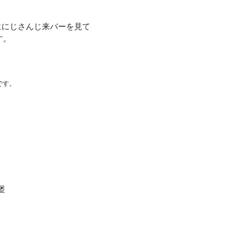
主ににじさんじ来バーを見て
す。
です。