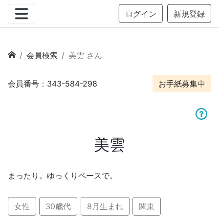
ログイン
新規登録
会員検索
美雲 さん
会員番号：343-584-298
お手紙募集中
美雲
まったり。ゆっくりペースで。
女性
30歳代
8月生まれ
関東