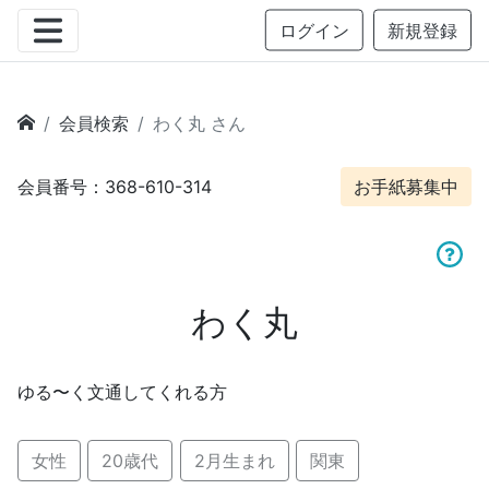
ログイン
新規登録
会員検索
わく丸 さん
会員番号：368-610-314
お手紙募集中
わく丸
ゆる〜く文通してくれる方
女性
20歳代
2月生まれ
関東