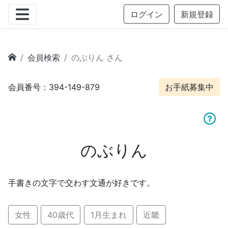
ログイン
新規登録
会員検索
のぶりん さん
会員番号：394-149-879
お手紙募集中
のぶりん
手書きの文字で交わす文通が好きです。
女性
40歳代
1月生まれ
近畿