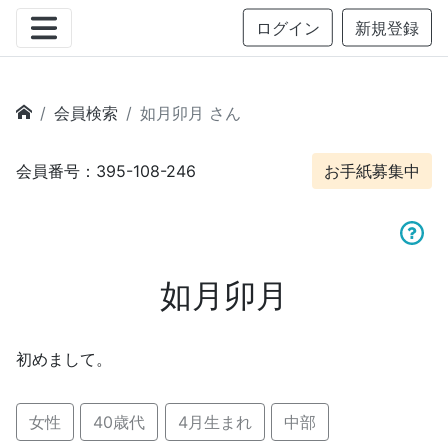
ログイン
新規登録
会員検索
如月卯月 さん
会員番号：395-108-246
お手紙募集中
如月卯月
初めまして。
女性
40歳代
4月生まれ
中部