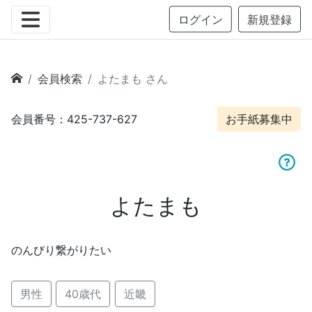
ログイン
新規登録
会員検索
よたまも さん
会員番号：425-737-627
お手紙募集中
よたまも
のんびり繋がりたい
男性
40歳代
近畿