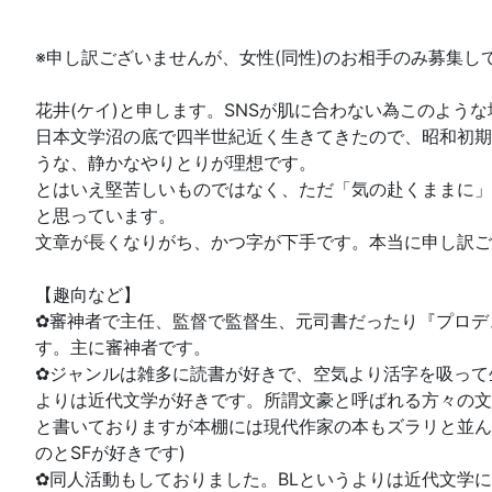
※申し訳ございませんが、女性(同性)のお相手のみ募集し
花井(ケイ)と申します。SNSが肌に合わない為このよう
日本文学沼の底で四半世紀近く生きてきたので、昭和初期
うな、静かなやりとりが理想です。
とはいえ堅苦しいものではなく、ただ「気の赴くままに」
と思っています。
文章が長くなりがち、かつ字が下手です。本当に申し訳ご
【趣向など】
✿審神者で主任、監督で監督生、元司書だったり『プロデ
す。主に審神者です。
✿ジャンルは雑多に読書が好きで、空気より活字を吸って
よりは近代文学が好きです。所謂文豪と呼ばれる方々の文
と書いておりますが本棚には現代作家の本もズラリと並ん
のとSFが好きです)
✿同人活動もしておりました。BLというよりは近代文学