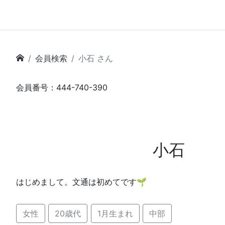
会員検索
小石 さん
会員番号：444-740-390
小石
はじめまして。文通は初めてです‪🌱‬
女性
20歳代
1月生まれ
中部