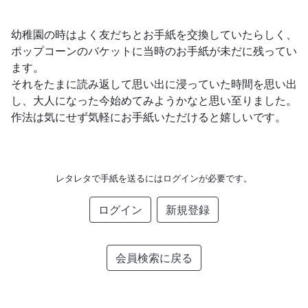
幼稚園の時はよく友だちとお手紙を交換していたらしく、
ポップコーンのバケットに当時のお手紙が未だに残ってい
ます。
それをたまに読み返して思い出に浸っていた時間を思い出
し、大人になった今始めてみようかなと思い至りました。
作法は気にせず気軽にお手紙いただけると嬉しいです。
レタレタで手紙を送るにはログインが必要です。
ログイン
新規登録
会員検索に戻る