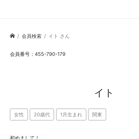
会員検索
イト さん
会員番号：455-790-179
イト
女性
20歳代
1月生まれ
関東
初めまして！