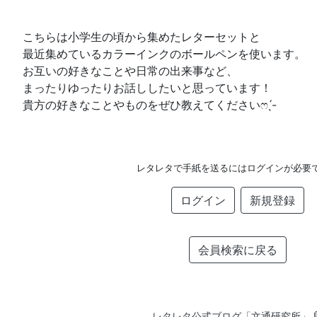
こちらは小学生の頃から集めたレターセットと
最近集めているカラーインクのボールペンを使います。
お互いの好きなことや日常の出来事など、
まったりゆったりお話ししたいと思っています‪！
貴方の好きなことやものをぜひ教えてください‪ෆ ̖́-‬
レタレタで手紙を送るにはログインが必要
ログイン
新規登録
会員検索に戻る
レタレタ公式ブログ「文通研究所」