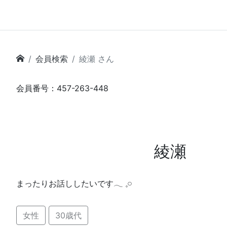
会員検索
綾瀬 さん
会員番号：457-263-448
綾瀬
まったりお話ししたいです‪𓂃 𓈒𓏸
女性
30歳代