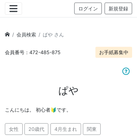
ログイン
新規登録
会員検索
ぱや さん
会員番号：472-485-875
お手紙募集中
ぱや
こんにちは。 初心者🔰です。
女性
20歳代
4月生まれ
関東