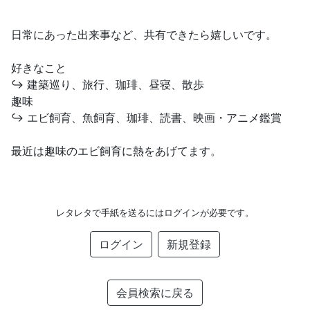
日常にあった出来事など、共有できたら嬉しいです。
好きなこと
↪︎ 建築巡り、旅行、珈琲、昼寝、散歩
趣味
↪︎ エビ飼育、魚飼育、珈琲、読書、映画・アニメ鑑賞
最近は趣味のエビ飼育に熱をあげてます。
レタレタで手紙を送るにはログインが必要です。
ログイン
新規登録
会員検索に戻る