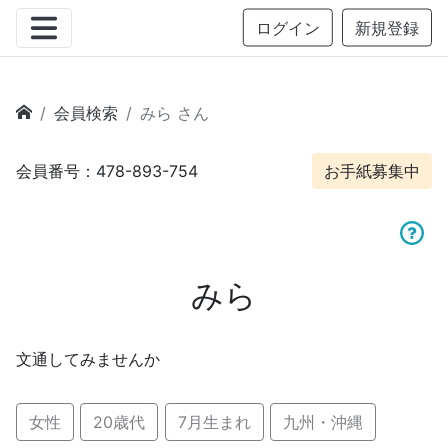
ログイン
新規登録
会員検索
みら さん
会員番号：478-893-754
お手紙募集中
みら
文通してみませんか
女性
20歳代
7月生まれ
九州・沖縄