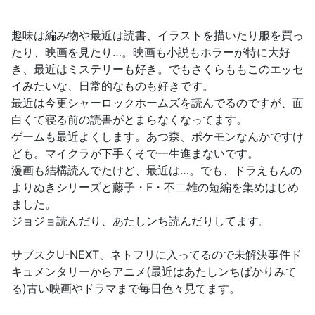
趣味は編み物や最近は読書、イラストを描いたり服を買っ
たり、映画を見たり…。映画も小説もホラーが特に大好
き、最近はミステリーも好き。でもさくらももこのエッセ
イみたいな、日常的なものも好きです。
最近は今更シャーロックホームズを読んでるのですが、面
白くて寝る前の読書がとまらなくなってます。
ゲームも最近よくします。あつ森、ポケモンなんかですけ
ども。マイクラが下手くそで一生進まないです。
漫画も結構読んでたけど、最近は…。でも、ドラえもんの
よりぬきシリーズと藤子・F・不二雄の短編を集めはじめ
ました。
ジョジョ読んだり、あたしンち読んだりしてます。
サブスクU-NEXT、ネトフリに入ってるので未解決事件ド
キュメンタリーからアニメ(最近はあたしンちばかりみて
る)古い映画やドラマまで毎日色々見てます。