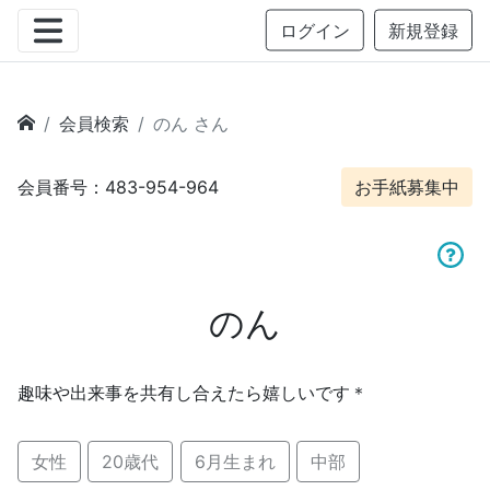
ログイン
新規登録
会員検索
のん さん
会員番号：483-954-964
お手紙募集中
のん
趣味や出来事を共有し合えたら嬉しいです＊
女性
20歳代
6月生まれ
中部