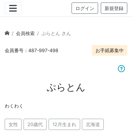
ログイン
新規登録
会員検索
ぷらとん さん
会員番号：487-997-498
お手紙募集中
ぷらとん
わくわく
女性
20歳代
12月生まれ
北海道