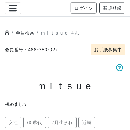
ログイン
新規登録
会員検索
ｍｉｔｓｕｅ さん
会員番号：488-360-027
お手紙募集中
ｍｉｔｓｕｅ
初めまして
女性
60歳代
7月生まれ
近畿