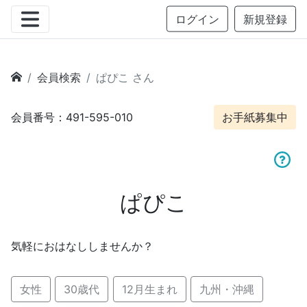
ログイン
新規登録
会員検索
ぱぴこ さん
会員番号：491-595-010
お手紙募集中
ぱぴこ
気軽におはなししませんか？
女性
30歳代
12月生まれ
九州・沖縄