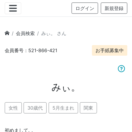
ログイン
新規登録
会員検索
みぃ。 さん
会員番号：521-866-421
お手紙募集中
みぃ。
女性
30歳代
5月生まれ
関東
初めまして.ˬ.