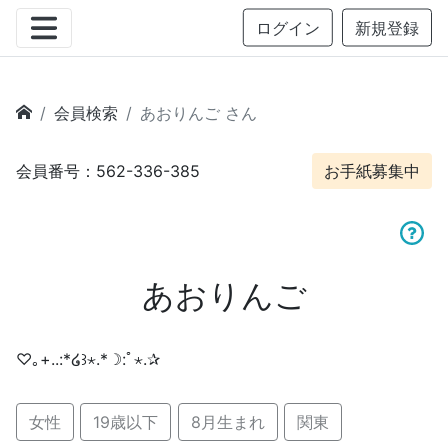
ログイン
新規登録
会員検索
あおりんご さん
会員番号：562-336-385
お手紙募集中
あおりんご
♡｡+..:*໒꒱⋆.*☽:ﾟ⋆.✰
女性
19歳以下
8月生まれ
関東