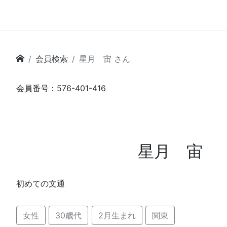
会員検索
星月 宙 さん
会員番号：576-401-416
星月 宙
初めての文通
女性
30歳代
2月生まれ
関東