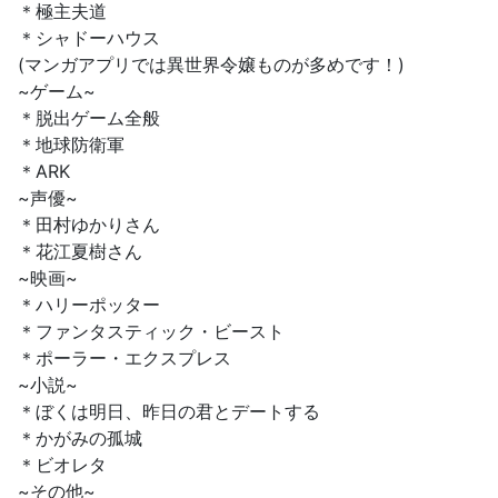
＊極主夫道
＊シャドーハウス
(マンガアプリでは異世界令嬢ものが多めです！)
~ゲーム~
＊脱出ゲーム全般
＊地球防衛軍
＊ARK
~声優~
＊田村ゆかりさん
＊花江夏樹さん
~映画~
＊ハリーポッター
＊ファンタスティック・ビースト
＊ポーラー・エクスプレス
~小説~
＊ぼくは明日、昨日の君とデートする
＊かがみの孤城
＊ビオレタ
~その他~