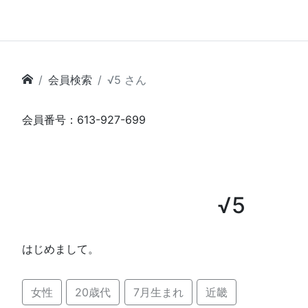
会員検索
√5 さん
会員番号：613-927-699
√5
はじめまして。
女性
20歳代
7月生まれ
近畿