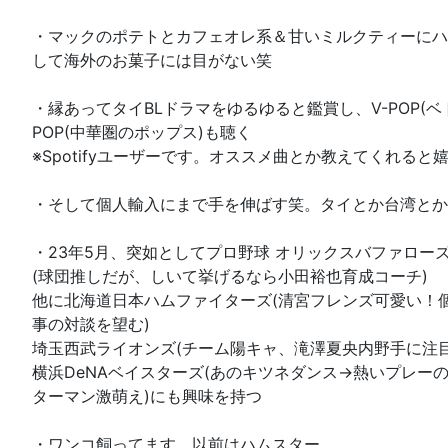
・マックのポテトとカフェオレ系＆甘いミルクティーにハ
して海外のお菓子には目がない笑
・縁あってタイBLドラマをゆるゆると鑑賞し、V-POP(ベ
POP(中華圏のポップス)も聴く
※Spotifyユーザーです。オススメ曲とか教えてくれると
・そして個人輸入にまで手を伸ばす笑。タイとか台湾とか
・23年5月、突如としてプロ野球 オリックスバファロー
(球団推しだが、しいて挙げるなら小田裕也育成コーチ)
他に北海道日本ハムファイターズ(清宮フレンズ可愛い！
事の対談を望む)
埼玉西武ライオンズ(チーム陽キャ、滝澤夏央内野手に注目
横浜DeNAベイスターズ(あのキツネダンス→熱いプレーの
ターマン激萌え)にも興味を持つ
・ワンコ飼ってます。以前はハムスター