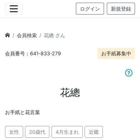
ログイン
新規登録
会員検索
花總 さん
会員番号：641-833-279
お手紙募集中
花總
お手紙と花言葉
女性
20歳代
4月生まれ
近畿