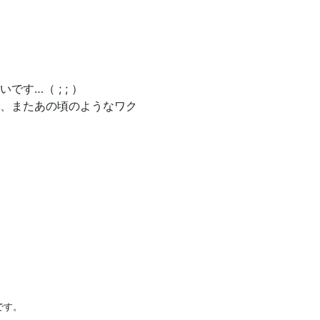
す…（ ; ; ）
、またあの頃のようなワク
です。