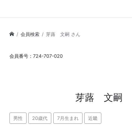
会員検索
芽蕗 文嗣 さん
会員番号：724-707-020
芽蕗 文嗣
男性
20歳代
7月生まれ
近畿