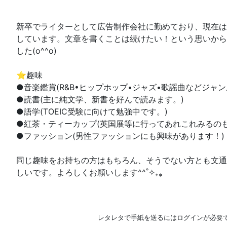
新卒でライターとして広告制作会社に勤めており、現在は
しています。文章を書くことは続けたい！という思いから
した(o^^o)
⭐︎趣味
●音楽鑑賞(R&B•ヒップホップ•ジャズ•歌謡曲などジャ
●読書(主に純文学、新書を好んで読みます。)
●語学(TOEIC受験に向けて勉強中です。)
●紅茶・ティーカップ(英国展等に行ってあれこれみるのも
●ファッション(男性ファッションにも興味があります！)
同じ趣味をお持ちの方はもちろん、そうでない方とも文通
しいです。よろしくお願いします^^˚✧₊⁎
レタレタで手紙を送るにはログインが必要