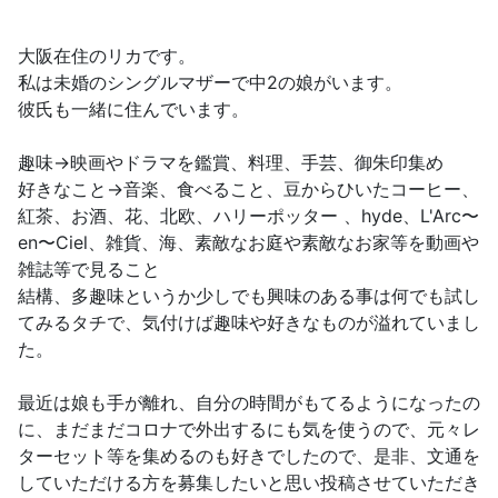
大阪在住のリカです。
私は未婚のシングルマザーで中2の娘がいます。
彼氏も一緒に住んでいます。
趣味→映画やドラマを鑑賞、料理、手芸、御朱印集め
好きなこと→音楽、食べること、豆からひいたコーヒー、
紅茶、お酒、花、北欧、ハリーポッター 、hyde、L'Arc〜
en〜Ciel、雑貨、海、素敵なお庭や素敵なお家等を動画や
雑誌等で見ること
結構、多趣味というか少しでも興味のある事は何でも試し
てみるタチで、気付けば趣味や好きなものが溢れていまし
た。
最近は娘も手が離れ、自分の時間がもてるようになったの
に、まだまだコロナで外出するにも気を使うので、元々レ
ターセット等を集めるのも好きでしたので、是非、文通を
していただける方を募集したいと思い投稿させていただき