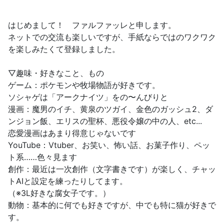
はじめまして！ ファルファッレと申します。
ネットでの交流も楽しいですが、手紙ならではのワクワク
を楽しみたくて登録しました。
​▽趣味・好きなこと、もの
​ゲーム：ポケモンや牧場物語が好きです。
ソシャゲは「アークナイツ」をの〜んびりと
漫画：魔男のイチ、黄泉のツガイ、金色のガッシュ2、ダ
ンジョン飯、エリスの聖杯、悪役令嬢の中の人、etc...
恋愛漫画はあまり得意じゃないです
​YouTube：Vtuber、お笑い、怖い話、お菓子作り、ペッ
ト系……色々見ます
​創作：最近は一次創作（文字書きです）が楽しく、チャッ
トAIと設定を練ったりしてます。
（※3L好きな腐女子です。）
動物：基本的に何でも好きですが、中でも特に猫が好きで
す。