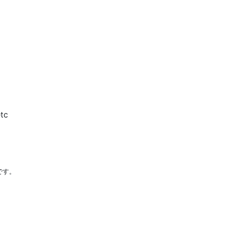
tc
です。