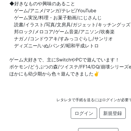
◆好きなものや興味のあること
ゲーム/アニメ/マンガ/テレビ/YouTube
ゲーム実況/料理・お菓子動画/にじさんじ
読書/イラスト/写真/文房具/ガジェット/キッチングッズ
邦ロック/メロコア/ゲーム音楽/アニソン/吹奏楽
ナガノ/コンドウアキ/すみっコぐらし/サンリオ
ディズニー/いぬ/パンダ/昭和平成レトロ
ゲーム大好きで、主にSwitchやPCで遊んでいます！
ポケモン/どうぶつの森/ツイステ/FF14/DQ/崩壊シリーズe
ほかにも幼少期から色々遊んできました✌️
レタレタで手紙を送るにはログインが必要
ログイン
新規登録