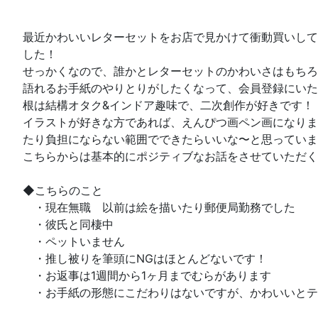
最近かわいいレターセットをお店で見かけて衝動買いして
した！
せっかくなので、誰かとレターセットのかわいさはもちろ
語れるお手紙のやりとりがしたくなって、会員登録にいた
根は結構オタク&インドア趣味で、二次創作が好きです！
イラストが好きな方であれば、えんぴつ画ペン画になりま
たり負担にならない範囲でできたらいいな〜と思っていま
こちらからは基本的にポジティブなお話をさせていただく
◆こちらのこと
・現在無職 以前は絵を描いたり郵便局勤務でした
・彼氏と同棲中
・ペットいません
・推し被りを筆頭にNGはほとんどないです！
・お返事は1週間から1ヶ月までむらがあります
・お手紙の形態にこだわりはないですが、かわいいとテ