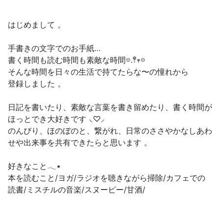
はじめまして 。
手書きの文字でのお手紙…
書く時間も読む時間も素敵な時間𖡼.𖤣𖥧𖡼
そんな時間を日々の生活で持てたらな〜の憧れから
登録しました 。
日記を書いたり、素敵な言葉を書き留めたり、書く時間が
ほっとでき大好きです ⸜♡⸝‍
のんびり、ほのぼのと、繋がれ、日常のささやかなしあわ
せや出来事を共有できたらと思います 。
好きなこと𓂃٭
本を読むこと/ヨガ/ラジオを聴きながら掃除/カフェでの
読書/ミスチルの音楽/スヌーピー/甘酒/