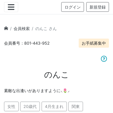
ログイン
新規登録
会員検索
のんこ さん
会員番号：801-443-952
お手紙募集中
のんこ
素敵な出逢いがありますように⸜🌷︎⸝‍
女性
20歳代
4月生まれ
関東