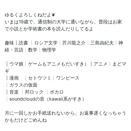
ゆるくよろしくねだよ❦
いまは19歳で、通信制の大学に通いながら、普段はお家
で小説とか学術書の本を読んだりしてるよ
趣味┋読書 ┊ロシア文学┊芥川龍之介┊三島由紀夫┊神
経・言語┊数学┊物理学
┋ウマ娘┊ゲームもアニメもだいすき）┋アニメ┊まどマ
ギ
┋漫画 ┊セトウツミ┊ワンピース
┊ガラスの仮面
┋音楽 ┊邦ロック ┊ボカロ
┊soundcloudの音（kawaii系がすき）
月に一回しかお手紙送れないから、お返事遅くなっちゃう
かもだけどごめんね