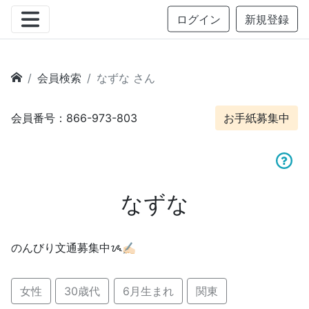
ログイン
新規登録
会員検索
なずな さん
会員番号：866-973-803
お手紙募集中
なずな
のんびり文通募集中ᝰ✍🏻
女性
30歳代
6月生まれ
関東