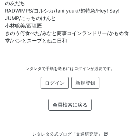
の友だち
RADWIMPS/ヨルシカ/tani yuuki/超特急/Hey! Say!
JUMP/こっちのけんと
小林聡美/西垣匠
きのう何食べた/みなと商事コインランドリー/かもめ食
堂/パンとスープとねこ日和
レタレタで手紙を送るにはログインが必要です。
ログイン
新規登録
会員検索に戻る
レタレタ公式ブログ「文通研究所」