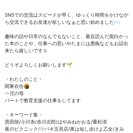
SNSでの交流はスピードが早く、ゆっくり時間をかけなが
ら交流できるお友達が欲しいなぁと思い始めました✉️
趣味の話や日常のなんでもないこと、最近読んだ面白かっ
た本のことや、仕事への思いやたまには愚痴などもお話出
来たら嬉しいです☺️
どうぞよろしくお願いします🌱
・わたしのこと・
関東在住🍘
一児の母
パートで教育支援の仕事をしてます
・キーワード集・
恩田陸/小川糸/赤川次郎/はやみねかおる/重松清
夜のピクニック/ツバキ文具店/夜は短し歩けよ乙女/きみ