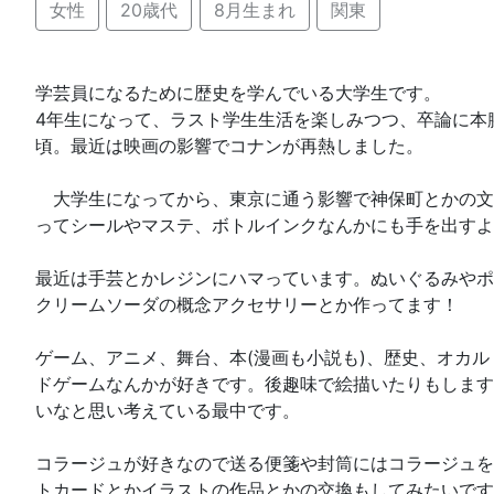
女性
20歳代
8月生まれ
関東
学芸員になるために歴史を学んでいる大学生です。
4年生になって、ラスト学生生活を楽しみつつ、卒論に本
頃。最近は映画の影響でコナンが再熱しました。
大学生になってから、東京に通う影響で神保町とかの文
ってシールやマステ、ボトルインクなんかにも手を出すよ
最近は手芸とかレジンにハマっています。ぬいぐるみやポ
クリームソーダの概念アクセサリーとか作ってます！
ゲーム、アニメ、舞台、本(漫画も小説も)、歴史、オカル
ドゲームなんかが好きです。後趣味で絵描いたりもします
いなと思い考えている最中です。
コラージュが好きなので送る便箋や封筒にはコラージュを
トカードとかイラストの作品とかの交換もしてみたいです