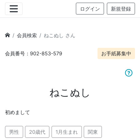
ログイン
新規登録
会員検索
ねこぬし さん
会員番号：902-853-579
お手紙募集中
ねこぬし
初めまして
男性
20歳代
1月生まれ
関東