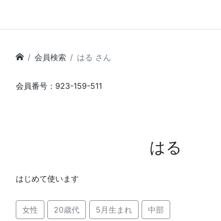
会員検索
はる さん
会員番号：923-159-511
はる
はじめて使います
女性
20歳代
5月生まれ
中部