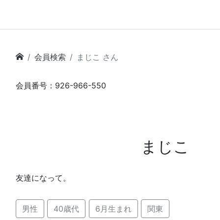
会員検索
まじこ さん
会員番号：926-966-550
まじこ
友達になって。
男性
40歳代
6月生まれ
関東