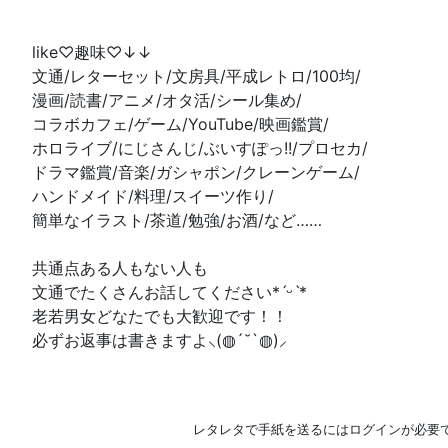
like♡趣味♡↓↓
文通/レターセット/文房具/平成レトロ/100均/
漫画/読書/アニメ/オタ活/シール集め/
コラボカフェ/ゲーム/YouTube/映画鑑賞/
ホロライブ/にじさんじ/ぶいすぽっ!!/プロセカ/
ドラマ鑑賞/音楽/ガシャポン/クレーンゲーム/
ハンドメイド/料理/スイーツ作り/
簡単なイラスト/茶道/勉強/お酒/など……
共通点ある人もない人も
文通でたくさんお話してください*ˊᵕˋ*
老若男女どなたでも大歓迎です！！
必ずお返事は書きますよ⸜(◍´˘`◍)⸝
レタレタで手紙を送るにはログインが必要