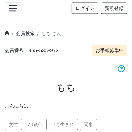
ログイン
新規登録
会員検索
もち さん
会員番号：965-585-973
お手紙募集中
もち
こんにちは
女性
20歳代
5月生まれ
関東