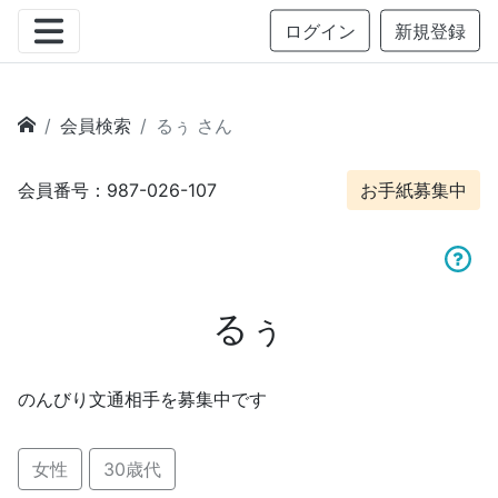
ログイン
新規登録
会員検索
るぅ さん
会員番号：987-026-107
お手紙募集中
るぅ
のんびり文通相手を募集中です
女性
30歳代